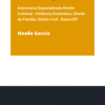
Advocacia Especializada
Direito
Criminal ,
Violência Doméstica,
Direito
de Família,
Direito Civil ,
Bauru/SP
Noelle Garcia