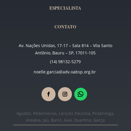
ESPECIALISTA
CONTATO
Av. Nações Unidas, 17-17 – Sala 814 – Vila Santo
Antônio, Bauru – SP, 17011-105
(14) 98132-5279
noelle.garcia@adv.oabsp.org.br
Agudos, Pederneiras, Lençóis Paulista, Piratininga,
Arealva, Jaú, Bariri, Avaí, Duartina, Garça