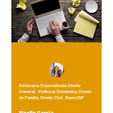
Advocacia Especializada
Direito
Criminal ,
Violência Doméstica,
Direito
de Família,
Direito Civil ,
Bauru/SP
Noelle Garcia