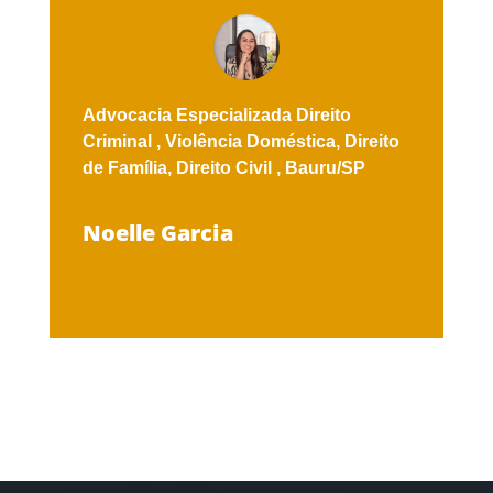
Advocacia Especializada
Direito
Criminal ,
Violência Doméstica,
Direito
de Família,
Direito Civil ,
Bauru/SP
Noelle Garcia