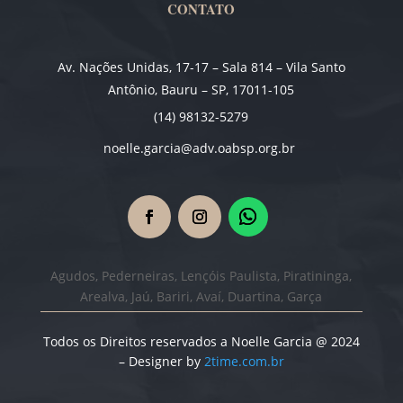
CONTATO
Av. Nações Unidas, 17-17 – Sala 814 – Vila Santo
Antônio, Bauru – SP, 17011-105
(14) 98132-5279
noelle.garcia@adv.oabsp.org.br
Agudos, Pederneiras, Lençóis Paulista, Piratininga,
Arealva, Jaú, Bariri, Avaí, Duartina, Garça
Todos os Direitos reservados a Noelle Garcia @ 2024
– Designer by
2time.com.br