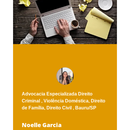
Advocacia Especializada
Direito
Criminal ,
Violência Doméstica,
Direito
de Família,
Direito Civil ,
Bauru/SP
Noelle Garcia