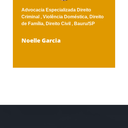
Advocacia Especializada
Direito
Criminal ,
Violência Doméstica,
Direito
de Família,
Direito Civil ,
Bauru/SP
Noelle Garcia