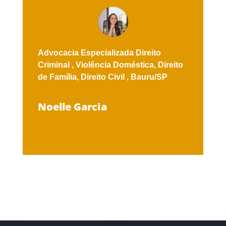
Advocacia Especializada
Direito
Criminal ,
Violência Doméstica,
Direito
de Família,
Direito Civil ,
Bauru/SP
Noelle Garcia