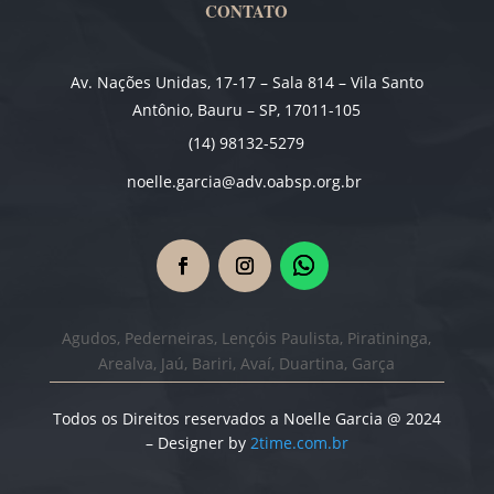
CONTATO
Av. Nações Unidas, 17-17 – Sala 814 – Vila Santo
Antônio, Bauru – SP, 17011-105
(14) 98132-5279
noelle.garcia@adv.oabsp.org.br
Agudos, Pederneiras, Lençóis Paulista, Piratininga,
Arealva, Jaú, Bariri, Avaí, Duartina, Garça
Todos os Direitos reservados a Noelle Garcia @ 2024
– Designer by
2time.com.br