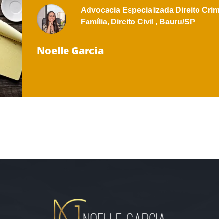
Advocacia Especializada
Direito Crim
Família,
Direito Civil ,
Bauru/SP
Noelle Garcia