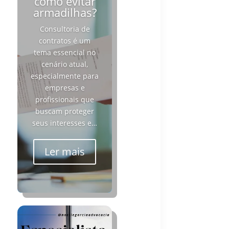
como evitar
armadilhas?
Consultoria de
contratos é um
tema essencial no
cenário atual,
especialmente para
empresas e
profissionais que
buscam proteger
seus interesses e…
Ler mais