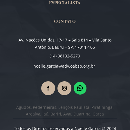
ESPECIALISTA
CONTATO
Av. Nações Unidas, 17-17 – Sala 814 – Vila Santo
Antônio, Bauru – SP, 17011-105
(14) 98132-5279
noelle.garcia@adv.oabsp.org.br
Agudos, Pederneiras, Lençóis Paulista, Piratininga,
Arealva, Jaú, Bariri, Avaí, Duartina, Garça
Todos os Direitos reservados a Noelle Garcia @ 2024