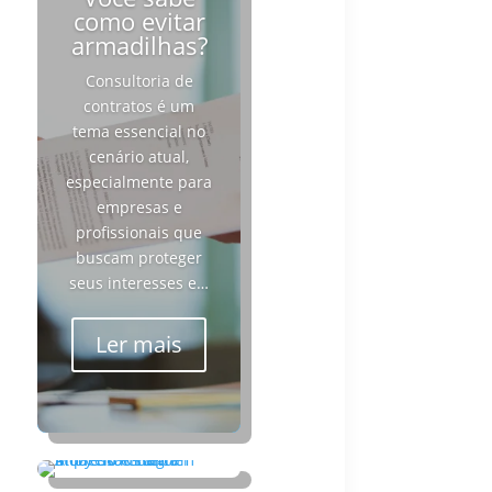
como evitar
armadilhas?
Consultoria de
contratos é um
tema essencial no
cenário atual,
especialmente para
empresas e
profissionais que
buscam proteger
seus interesses e…
Ler mais