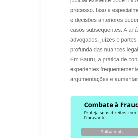
judicial existente pode inf
processo. Isso é especialm
e decisões anteriores pode
casos subsequentes. A aná
advogados, juízes e parte
profunda das nuances legai
Em Bauru, a prática de co
experientes frequentemente 
argumentações e aumentar
Combate à Fraud
Proteja seus direitos com
Fioravante.
Saiba mais