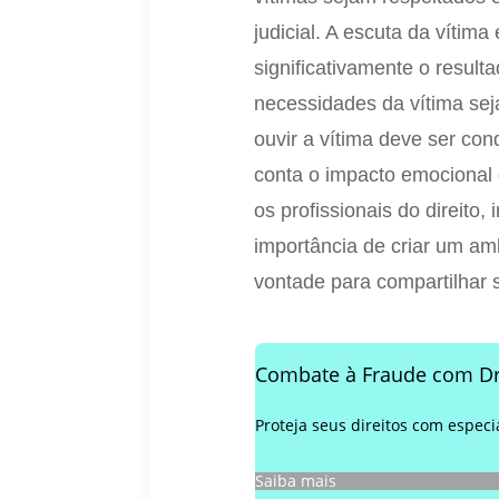
judicial. A escuta da vítim
significativamente o result
necessidades da vítima se
ouvir a vítima deve ser co
conta o impacto emocional 
os profissionais do direito
importância de criar um am
vontade para compartilhar s
Combate à Fraude com Dr
Proteja seus direitos com especi
Saiba mais