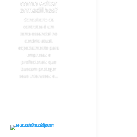
como evitar
armadilhas?
Consultoria de
contratos é um
tema essencial no
cenário atual,
especialmente para
empresas e
profissionais que
buscam proteger
seus interesses e…
Ler mais