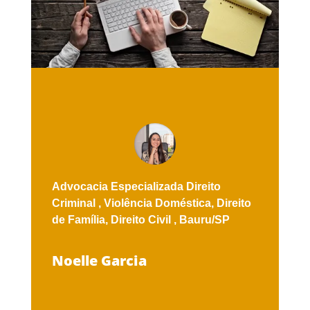
Advocacia Especializada
Direito
Criminal ,
Violência Doméstica,
Direito
de Família,
Direito Civil ,
Bauru/SP
Noelle Garcia