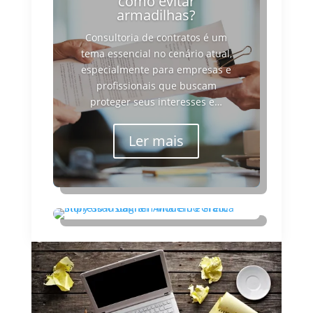
como evitar
armadilhas?
Consultoria de contratos é um
tema essencial no cenário atual,
especialmente para empresas e
profissionais que buscam
proteger seus interesses e…
Ler mais