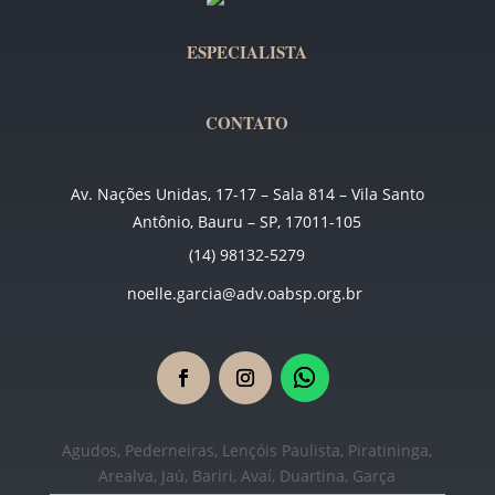
ESPECIALISTA
CONTATO
Av. Nações Unidas, 17-17 – Sala 814 – Vila Santo
Antônio, Bauru – SP, 17011-105
(14) 98132-5279
noelle.garcia@adv.oabsp.org.br
Agudos, Pederneiras, Lençóis Paulista, Piratininga,
Arealva, Jaú, Bariri, Avaí, Duartina, Garça