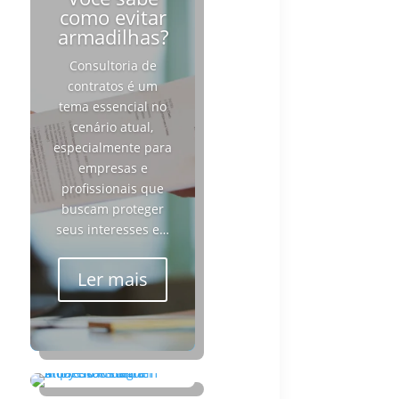
como evitar
armadilhas?
Consultoria de
contratos é um
tema essencial no
cenário atual,
especialmente para
empresas e
profissionais que
buscam proteger
seus interesses e…
Ler mais