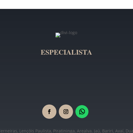
ESPECIALISTA
rneiras, Lençóis Paulista, Piratininga, Arealva, Jaú, Bariri, Avaí, Du