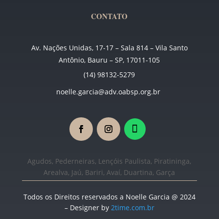
CONTATO
Av. Nações Unidas, 17-17 – Sala 814 – Vila Santo
Antônio, Bauru – SP, 17011-105
(14) 98132-5279
noelle.garcia@adv.oabsp.org.br
Agudos, Pederneiras, Lençóis Paulista, Piratininga,
Arealva, Jaú, Bariri, Avaí, Duartina, Garça
Todos os Direitos reservados a Noelle Garcia @ 2024
– Designer by
2time.com.br