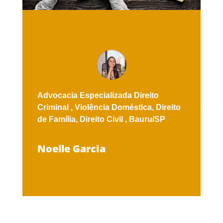
Advocacia Especializada
Direito
Criminal ,
Violência Doméstica,
Direito
de Família,
Direito Civil ,
Bauru/SP
Noelle Garcia