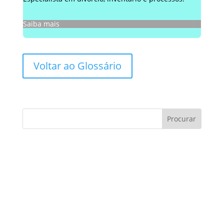
Saiba mais
Voltar ao Glossário
Consultoria de contratos:
Você sabe como evitar
armadilhas?
Consultoria de contratos é um tema essencial
no cenário atual, especialmente para
empresas e profissionais que buscam
proteger seus interesses e…