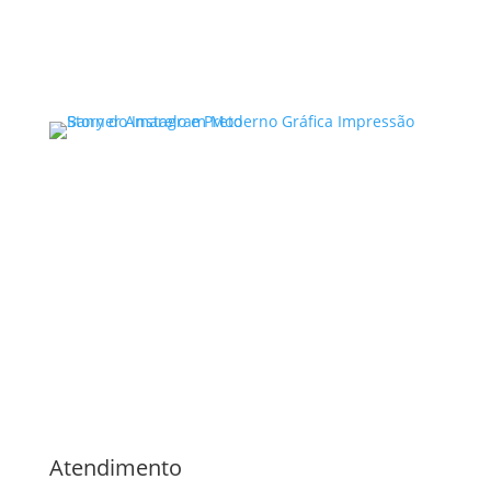
Ler mais
Advocacia Especializada
Direito Criminal ,
Violência
Doméstica,
Direito de Família,
Direito Civil ,
Bauru/SP
Noelle Garcia
Atendimento