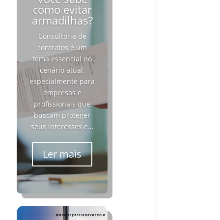
como evitar
armadilhas?
Consultoria de
contratos é um
tema essencial no
cenário atual,
especialmente para
empresas e
profissionais que
buscam proteger
seus interesses e…
Ler mais