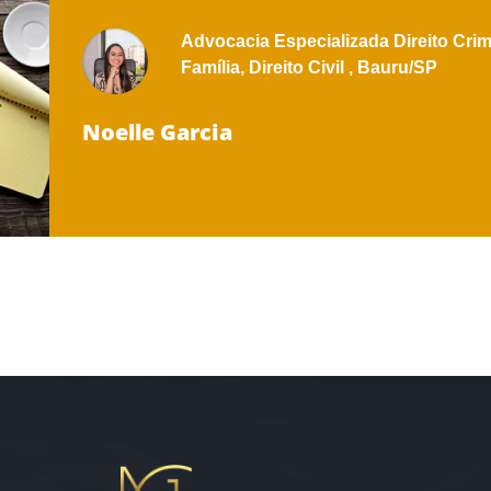
Advocacia Especializada
Direito Crim
Família,
Direito Civil ,
Bauru/SP
Noelle Garcia