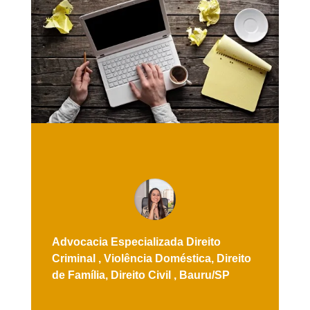
Advocacia Especializada
Direito
Criminal ,
Violência Doméstica,
Direito
de Família,
Direito Civil ,
Bauru/SP