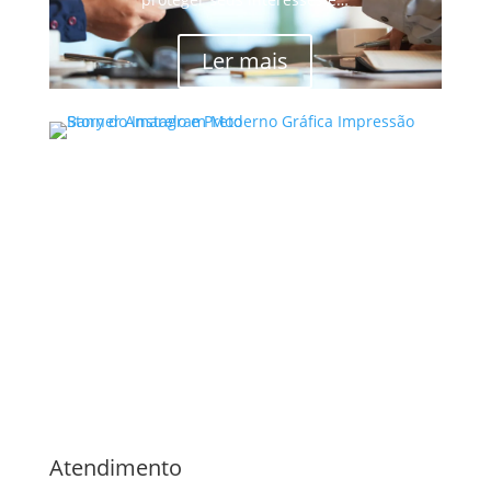
Ler mais
Advocacia Especializada
Direito Criminal ,
Violência
Doméstica,
Direito de Família,
Direito Civil ,
Bauru/SP
Noelle Garcia
Atendimento