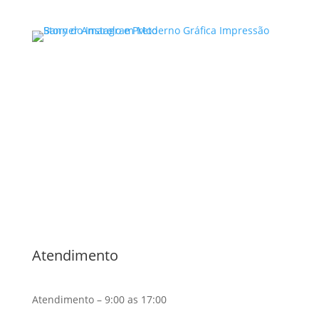
Advocacia Especializada
Direito Criminal ,
Violência
Doméstica,
Direito de Família,
Direito Civil ,
Bauru/SP
Noelle Garcia
Atendimento
Atendimento – 9:00 as 17:00