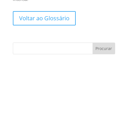
Voltar ao Glossário
Consultoria de contratos:
Você sabe como evitar
armadilhas?
Consultoria de contratos é um tema essencial
no cenário atual, especialmente para
empresas e profissionais que buscam
proteger seus interesses e…
Ler mais