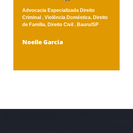
Advocacia Especializada
Direito
Criminal ,
Violência Doméstica,
Direito
de Família,
Direito Civil ,
Bauru/SP
Noelle Garcia