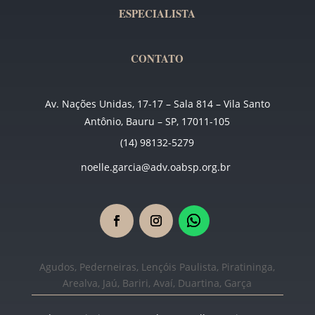
ESPECIALISTA
CONTATO
Av. Nações Unidas, 17-17 – Sala 814 – Vila Santo
Antônio, Bauru – SP, 17011-105
(14) 98132-5279
noelle.garcia@adv.oabsp.org.br
Agudos, Pederneiras, Lençóis Paulista, Piratininga,
Arealva, Jaú, Bariri, Avaí, Duartina, Garça