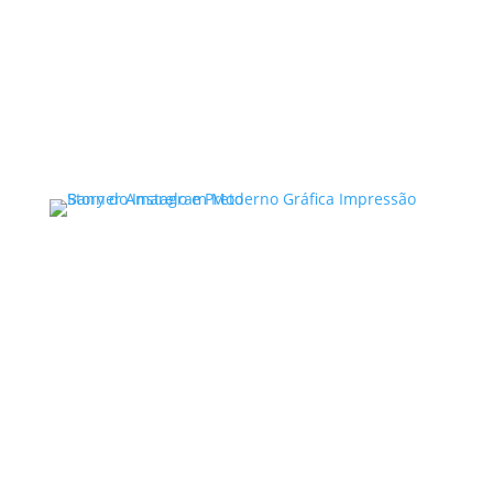
Consultoria de contratos é um tema essencial
no cenário atual, especialmente para
empresas e profissionais que buscam
proteger seus interesses e…
Ler mais
Advocacia Especializada
Direito Criminal ,
Violência
Doméstica,
Direito de Família,
Direito Civil ,
Bauru/SP
Noelle Garcia