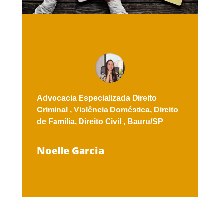
Advocacia Especializada
Direito
Criminal ,
Violência Doméstica,
Direito
de Família,
Direito Civil ,
Bauru/SP
Noelle Garcia