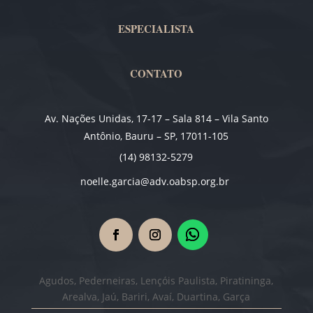
ESPECIALISTA
CONTATO
Av. Nações Unidas, 17-17 – Sala 814 – Vila Santo
Antônio, Bauru – SP, 17011-105
(14) 98132-5279
noelle.garcia@adv.oabsp.org.br
Agudos, Pederneiras, Lençóis Paulista, Piratininga,
Arealva, Jaú, Bariri, Avaí, Duartina, Garça