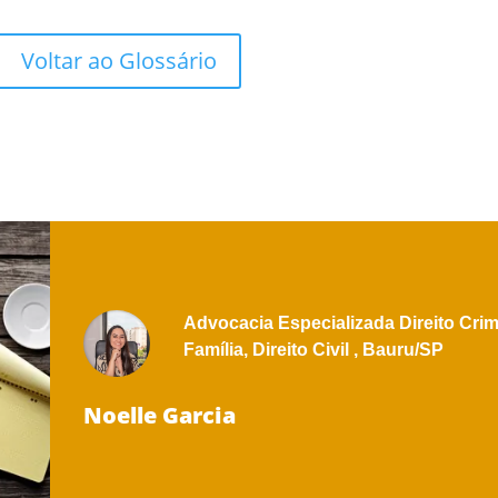
Voltar ao Glossário
Advocacia Especializada
Direito Crim
Família,
Direito Civil ,
Bauru/SP
Noelle Garcia