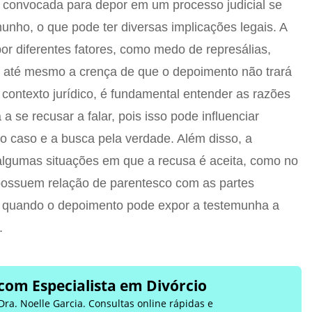
convocada para depor em um processo judicial se
unho, o que pode ter diversas implicações legais. A
or diferentes fatores, como medo de represálias,
u até mesmo a crença de que o depoimento não trará
 contexto jurídico, é fundamental entender as razões
se recusar a falar, pois isso pode influenciar
 caso e a busca pela verdade. Além disso, a
ê algumas situações em que a recusa é aceita, como no
ossuem relação de parentesco com as partes
u quando o depoimento pode expor a testemunha a
.
com Especialista em Divórcio
Dra. Noelle Garcia. Consultas online rápidas e