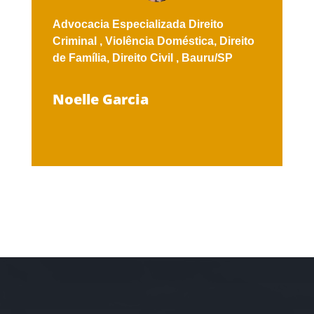
Advocacia Especializada
Direito
Criminal ,
Violência Doméstica,
Direito
de Família,
Direito Civil ,
Bauru/SP
Noelle Garcia