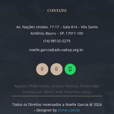
CONTATO
Av. Nações Unidas, 17-17 – Sala 814 – Vila Santo
Antônio, Bauru – SP, 17011-105
(14) 98132-5279
noelle.garcia@adv.oabsp.org.br
Agudos, Pederneiras, Lençóis Paulista, Piratininga,
Arealva, Jaú, Bariri, Avaí, Duartina, Garça
Todos os Direitos reservados a Noelle Garcia @ 2024
– Designer by
2time.com.br