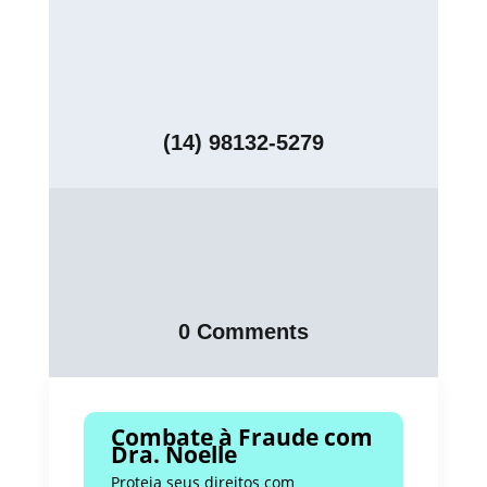
(14) 98132-5279
0 Comments
Combate à Fraude com
Dra. Noelle
Proteja seus direitos com