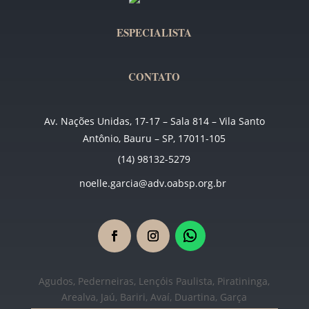
ESPECIALISTA
CONTATO
Av. Nações Unidas, 17-17 – Sala 814 – Vila Santo
Antônio, Bauru – SP, 17011-105
(14) 98132-5279
noelle.garcia@adv.oabsp.org.br
Agudos, Pederneiras, Lençóis Paulista, Piratininga,
Arealva, Jaú, Bariri, Avaí, Duartina, Garça