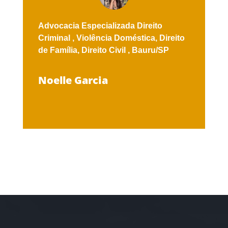
Advocacia Especializada
Direito
Criminal ,
Violência Doméstica,
Direito
de Família,
Direito Civil ,
Bauru/SP
Noelle Garcia