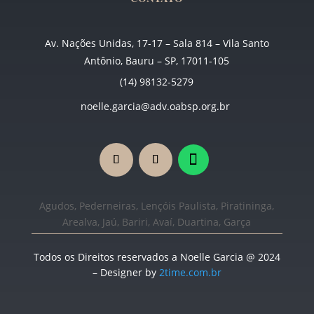
Av. Nações Unidas, 17-17 – Sala 814 – Vila Santo
Antônio, Bauru – SP, 17011-105
(14) 98132-5279
noelle.garcia@adv.oabsp.org.br
Agudos, Pederneiras, Lençóis Paulista, Piratininga,
Arealva, Jaú, Bariri, Avaí, Duartina, Garça
Todos os Direitos reservados a Noelle Garcia @ 2024
– Designer by
2time.com.br