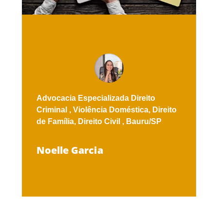
Advocacia Especializada
Direito
Criminal ,
Violência Doméstica,
Direito
de Família,
Direito Civil ,
Bauru/SP
Noelle Garcia