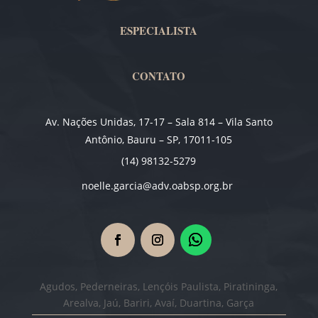
ESPECIALISTA
CONTATO
Av. Nações Unidas, 17-17 – Sala 814 – Vila Santo
Antônio, Bauru – SP, 17011-105
(14) 98132-5279
noelle.garcia@adv.oabsp.org.br
Agudos, Pederneiras, Lençóis Paulista, Piratininga,
Arealva, Jaú, Bariri, Avaí, Duartina, Garça