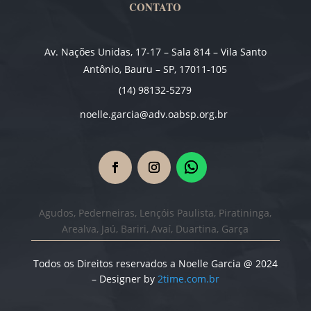
CONTATO
Av. Nações Unidas, 17-17 – Sala 814 – Vila Santo
Antônio, Bauru – SP, 17011-105
(14) 98132-5279
noelle.garcia@adv.oabsp.org.br
Agudos, Pederneiras, Lençóis Paulista, Piratininga,
Arealva, Jaú, Bariri, Avaí, Duartina, Garça
Todos os Direitos reservados a Noelle Garcia @ 2024
– Designer by
2time.com.br