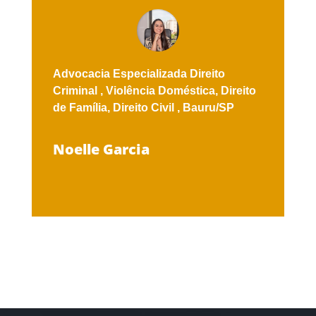
Advocacia Especializada
Direito
Criminal ,
Violência Doméstica,
Direito
de Família,
Direito Civil ,
Bauru/SP
Noelle Garcia