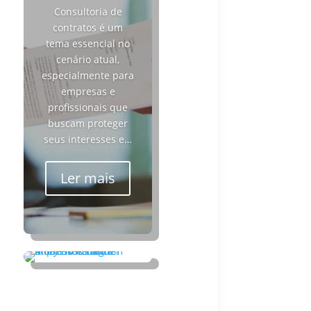
Consultoria de
contratos é um
tema essencial no
cenário atual,
especialmente para
empresas e
profissionais que
buscam proteger
seus interesses e…
Ler mais