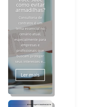
como evitar
armadilhas?
Consultoria de
contratos é um
tema essencial no
cenário atual,
especialmente para
empresas e
profissionais que
buscam proteger
seus interesses e…
Ler mais