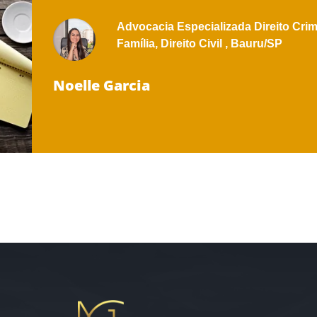
Advocacia Especializada
Direito Crim
Família,
Direito Civil ,
Bauru/SP
Noelle Garcia