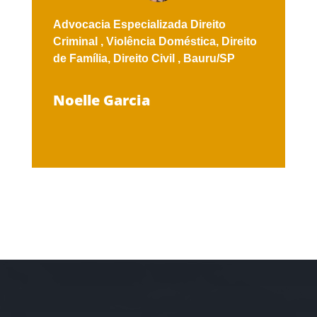
Advocacia Especializada
Direito
Criminal ,
Violência Doméstica,
Direito
de Família,
Direito Civil ,
Bauru/SP
Noelle Garcia