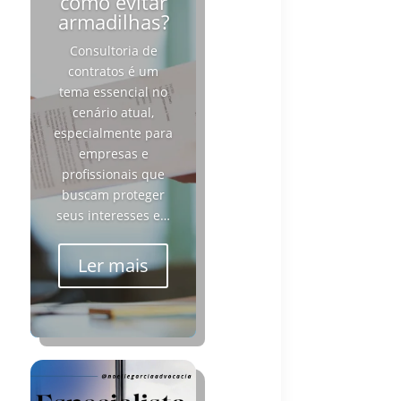
como evitar
armadilhas?
Consultoria de
contratos é um
tema essencial no
cenário atual,
especialmente para
empresas e
profissionais que
buscam proteger
seus interesses e…
Ler mais