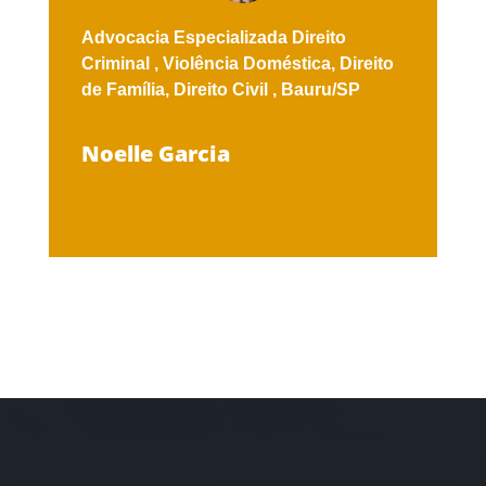
Advocacia Especializada
Direito
Criminal ,
Violência Doméstica,
Direito
de Família,
Direito Civil ,
Bauru/SP
Noelle Garcia