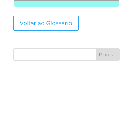
Voltar ao Glossário
Consultoria de contratos:
Você sabe como evitar
armadilhas?
Consultoria de contratos é um tema essencial
no cenário atual, especialmente para
empresas e profissionais que buscam
proteger seus interesses e…