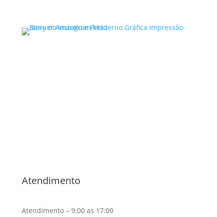
Ler mais
Advocacia Especializada
Direito Criminal ,
Violência
Doméstica,
Direito de Família,
Direito Civil ,
Bauru/SP
Noelle Garcia
Atendimento
Atendimento – 9:00 as 17:00