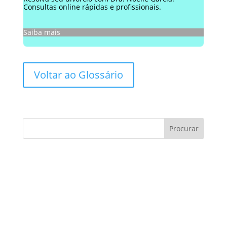
Consultas online rápidas e profissionais.
Saiba mais
Voltar ao Glossário
Consultoria de contratos:
Você sabe como evitar
armadilhas?
Consultoria de contratos é um tema essencial
no cenário atual, especialmente para
empresas e profissionais que buscam