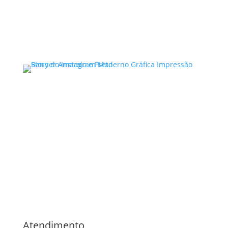
proteger seus interesses e…
Ler mais
Advocacia Especializada
Direito Criminal ,
Violência
Doméstica,
Direito de Família,
Direito Civil ,
Bauru/SP
Noelle Garcia
Atendimento