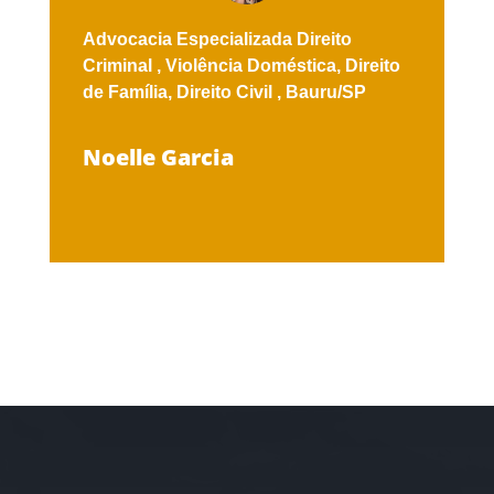
Advocacia Especializada
Direito
Criminal ,
Violência Doméstica,
Direito
de Família,
Direito Civil ,
Bauru/SP
Noelle Garcia