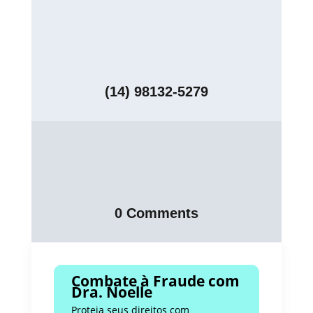
(14) 98132-5279
0 Comments
Combate à Fraude com
Dra. Noelle
Proteja seus direitos com