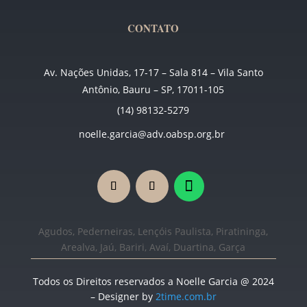
CONTATO
Av. Nações Unidas, 17-17 – Sala 814 – Vila Santo
Antônio, Bauru – SP, 17011-105
(14) 98132-5279
noelle.garcia@adv.oabsp.org.br
Agudos, Pederneiras, Lençóis Paulista, Piratininga,
Arealva, Jaú, Bariri, Avaí, Duartina, Garça
Todos os Direitos reservados a Noelle Garcia @ 2024
– Designer by
2time.com.br