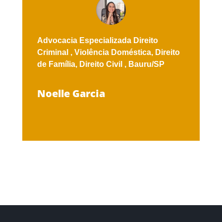
Advocacia Especializada
Direito
Criminal ,
Violência Doméstica,
Direito
de Família,
Direito Civil ,
Bauru/SP
Noelle Garcia