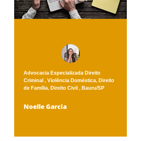
Advocacia Especializada
Direito
Criminal ,
Violência Doméstica,
Direito
de Família,
Direito Civil ,
Bauru/SP
Noelle Garcia