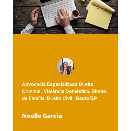
Advocacia Especializada
Direito
Criminal ,
Violência Doméstica,
Direito
de Família,
Direito Civil ,
Bauru/SP
Noelle Garcia