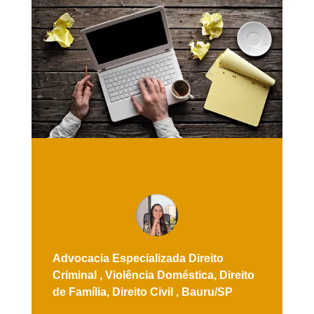
Advocacia Especializada
Direito
Criminal ,
Violência Doméstica,
Direito
de Família,
Direito Civil ,
Bauru/SP