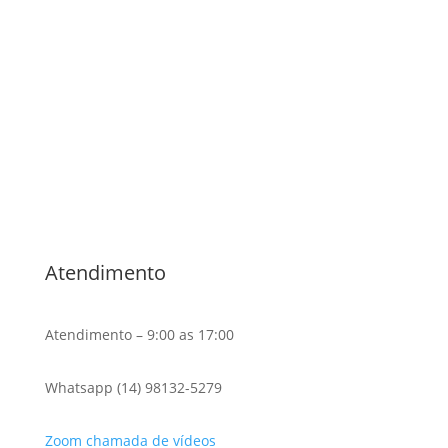
Advocacia Especializada
Direito Criminal ,
Violência
Doméstica,
Direito de Família,
Direito Civil ,
Bauru/SP
Noelle Garcia
Atendimento
Atendimento – 9:00 as 17:00
Whatsapp (14) 98132-5279
Zoom chamada de vídeos