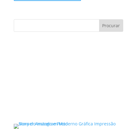
Consultoria de contratos:
Você sabe como evitar
armadilhas?
Consultoria de contratos é um tema essencial
no cenário atual, especialmente para
empresas e profissionais que buscam
proteger seus interesses e…
Ler mais