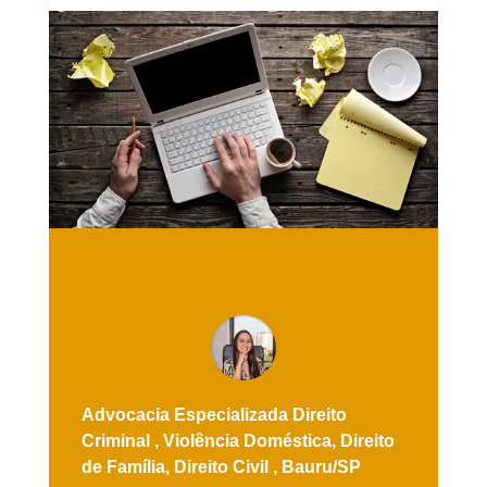
Advocacia Especializada
Direito
Criminal ,
Violência Doméstica,
Direito
de Família,
Direito Civil ,
Bauru/SP