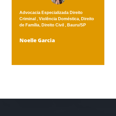
Advocacia Especializada
Direito
Criminal ,
Violência Doméstica,
Direito
de Família,
Direito Civil ,
Bauru/SP
Noelle Garcia