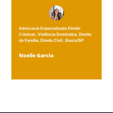
Advocacia Especializada
Direito
Criminal ,
Violência Doméstica,
Direito
de Família,
Direito Civil ,
Bauru/SP
Noelle Garcia