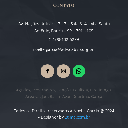
CONTATO
Av. Nações Unidas, 17-17 – Sala 814 – Vila Santo
Antônio, Bauru – SP, 17011-105
(14) 98132-5279
noelle.garcia@adv.oabsp.org.br
Agudos, Pederneiras, Lençóis Paulista, Piratininga,
Arealva, Jaú, Bariri, Avaí, Duartina, Garça
Todos os Direitos reservados a Noelle Garcia @ 2024
– Designer by
2time.com.br