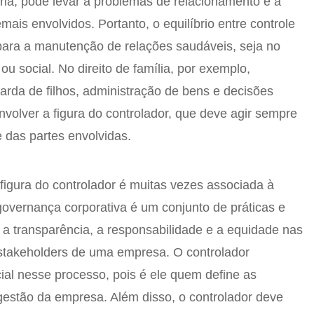
ária, pode levar a problemas de relacionamento e à
mais envolvidos. Portanto, o equilíbrio entre controle
para a manutenção de relações saudáveis, seja no
l ou social. No direito de família, por exemplo,
arda de filhos, administração de bens e decisões
olver a figura do controlador, que deve agir sempre
e das partes envolvidas.
 figura do controlador é muitas vezes associada à
governança corporativa é um conjunto de práticas e
r a transparência, a responsabilidade e a equidade nas
 stakeholders de uma empresa. O controlador
al nesse processo, pois é ele quem define as
 gestão da empresa. Além disso, o controlador deve