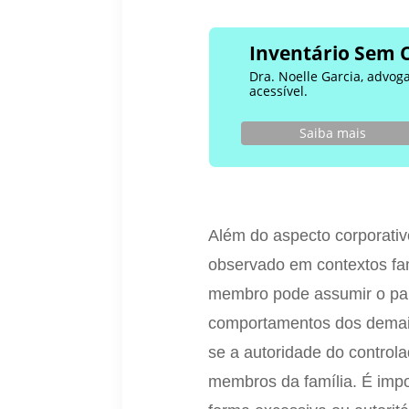
Inventário Sem 
Dra. Noelle Garcia, advog
acessível.
Saiba mais
Além do aspecto corporativ
observado em contextos fam
membro pode assumir o pape
comportamentos dos demais
se a autoridade do controla
membros da família. É impo