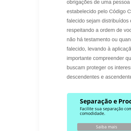
obrigações de uma pessoa f
estabelecido pelo Código C
falecido sejam distribuídos 
respeitando a ordem de voc
não há testamento ou quan
falecido, levando à aplicaç
importante compreender que
buscam proteger os interes
descendentes e ascendent
Separação e Proc
Facilite sua separação co
comodidade.
Saiba mais