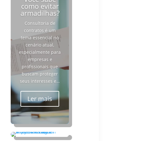
como evitar
armadilhas?
Consultoria de
contratos é um
tema essencial no
cenário atual,
especialmente para
empresas e
profissionais que
buscam proteger
seus interesses e…
Ler mais